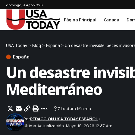
domingo, 9 Ago 2026
Página Principal
Canada
Dom
USA Today
>
Blog
>
España
>
Un desastre invisible: peces invasor
España
Un desastre invisib
Mediterráneo
7 Lectura Mínima
Por
REDACCION USA TODAY ESPAÑOL
Última Actualización: Mayo 15, 2026 12:37 Am