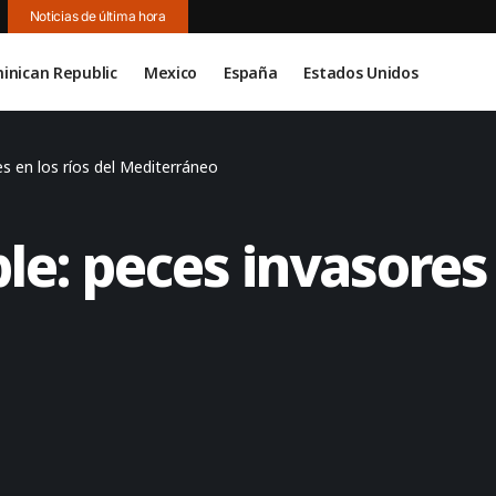
Noticias de última hora
inican Republic
Mexico
España
Estados Unidos
es en los ríos del Mediterráneo
le: peces invasores 