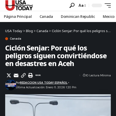
Aa
Página Principal
Canada
Dominican Republic
Mexico
USA Today
>
Blog
>
Canada
>
Ciclón Senjar: Por qué los peligros siguen convirtiéndose en desastres en Aceh
Canada
Ciclón Senjar: Por qué los
peligros siguen convirtiéndose
en desastres en Aceh
10 Lectura Mínima
Por
REDACCION USA TODAY ESPAÑOL
Última Actualización: Enero 11, 2026 1:20 Pm