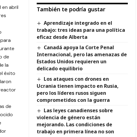
 en abril
También te podría gustar
res
Aprendizaje integrado en el
trabajo: tres ideas para una política
o
eficaz desde Alberta
 para
Canadá apoya la Corte Penal
durante
Internacional, pero las amenazas de
o de
Estados Unidos requieren un
e la
delicado equilibrio
el éxito
Los ataques con drones en
laron
Ucrania tienen impacto en Rusia,
reactor
pero los líderes rusos siguen
comprometidos con la guerra
as de
Las leyes canadienses sobre
nocido
violencia de género están
e
mejorando. Las condiciones de
dor
trabajo en primera línea no son