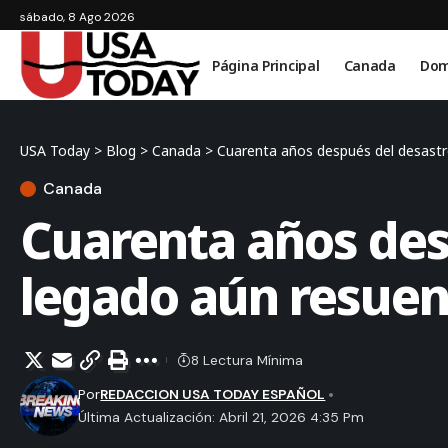
sábado, 8 Ago 2026
Página Principal
Canada
Dom
USA Today
>
Blog
>
Canada
>
Cuarenta años después del desastr
Canada
Cuarenta años des
legado aún resue
8 Lectura Mínima
Por
REDACCION USA TODAY ESPAÑOL
Última Actualización: Abril 21, 2026 4:35 Pm