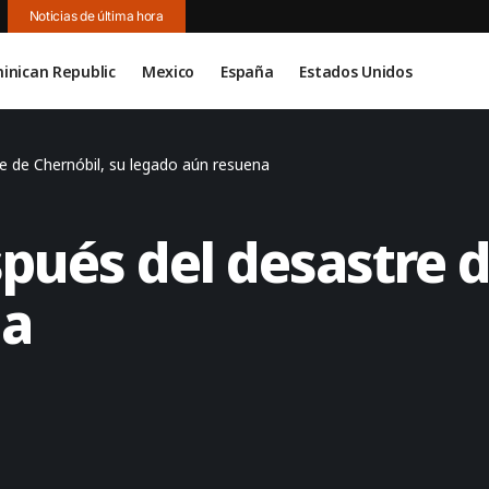
Noticias de última hora
inican Republic
Mexico
España
Estados Unidos
e de Chernóbil, su legado aún resuena
pués del desastre d
na