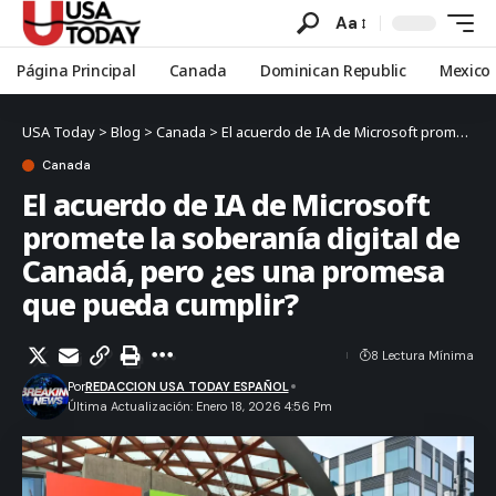
Aa
Página Principal
Canada
Dominican Republic
Mexico
USA Today
>
Blog
>
Canada
>
El acuerdo de IA de Microsoft promete la soberanía digital de Canadá, pero ¿es una promesa que pueda cumplir?
Canada
El acuerdo de IA de Microsoft
promete la soberanía digital de
Canadá, pero ¿es una promesa
que pueda cumplir?
8 Lectura Mínima
Por
REDACCION USA TODAY ESPAÑOL
Última Actualización: Enero 18, 2026 4:56 Pm