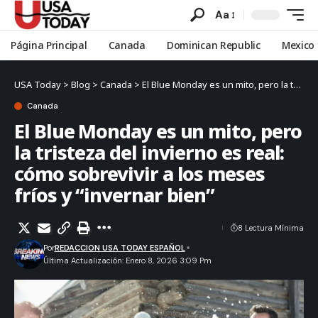
Aa
Página Principal
Canada
Dominican Republic
Mexico
USA Today
>
Blog
>
Canada
>
El Blue Monday es un mito, pero la tristeza del invierno es real: cómo sobrevivir a los meses fríos y “invernar bien”
Canada
El Blue Monday es un mito, pero
la tristeza del invierno es real:
cómo sobrevivir a los meses
fríos y “invernar bien”
8 Lectura Mínima
Por
REDACCION USA TODAY ESPAÑOL
Última Actualización: Enero 8, 2026 3:09 Pm