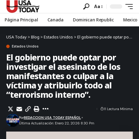
Aa
Página Principal
Canada
Dominican Republic
Mexico
USA Today
>
Blog
>
Estados Unidos
>
El gobierno puede optar por investigar el asesinato de los manifestantes o culpar a la víctima y atribuirlo todo al “terrorismo interno”.
Estados Unidos
El gobierno puede optar por
investigar el asesinato de los
manifestantes o culpar a la
víctima y atribuirlo todo al
“terrorismo interno”.
11 Lectura Mínima
Por
REDACCION USA TODAY ESPAÑOL
Última Actualización: Enero 22, 2026 8:30 Pm