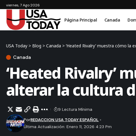
viernes, 7 Ago 2026
Página Principal
Canada
Dom
USA Today
>
Blog
>
Canada
>
‘Heated Rivalry’ muestra cómo la ex
Canada
‘Heated Rivalry’ m
alterar la cultura
9 Lectura Mínima
Por
REDACCION USA TODAY ESPAÑOL
Última Actualización: Enero 11, 2026 4:23 Pm