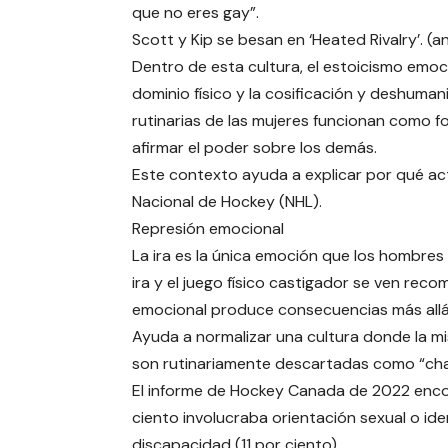
que no eres gay”.
Scott y Kip se besan en ‘Heated Rivalry’. (a
Dentro de esta cultura, el estoicismo emoci
dominio físico y la cosificación y deshuman
rutinarias de las mujeres funcionan como 
afirmar el poder sobre los demás.
Este contexto ayuda a explicar por qué ac
Nacional de Hockey (NHL).
Represión emocional
La ira es la única emoción que los hombres
ira y el juego físico castigador se ven rec
emocional produce consecuencias más allá 
Ayuda a normalizar una cultura donde la miso
son rutinariamente descartadas como “char
El informe de Hockey Canada de 2022 encont
ciento involucraba orientación sexual o ide
discapacidad (11 por ciento).