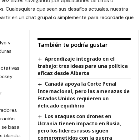
Tal vez estés navegando por aplicaciones de citas o
os. Cualesquiera que sean sus desafíos actuales, nuestra
mpartir en un chat grupal o simplemente para recordarle que
lya y
También te podría gustar
duras
Aprendizaje integrado en el
trabajo: tres ideas para una política
ctativas
eficaz desde Alberta
hockey
Canadá apoya la Corte Penal
Internacional, pero las amenazas de
r
Estados Unidos requieren un
e
delicado equilibrio
ugadores
Los ataques con drones en
aración
Ucrania tienen impacto en Rusia,
 se basa
pero los líderes rusos siguen
s blando,
comprometidos con la guerra