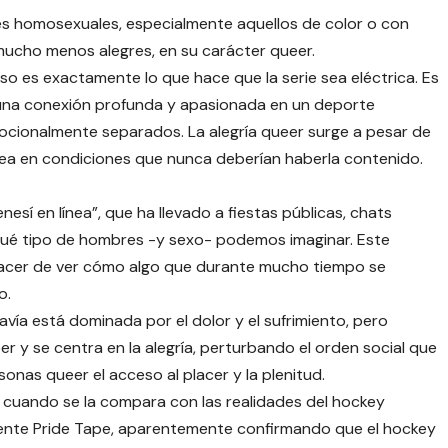
s homosexuales, especialmente aquellos de color o con
mucho menos alegres, en su carácter queer.
y eso es exactamente lo que hace que la serie sea eléctrica. Es
 una conexión profunda y apasionada en un deporte
cionalmente separados. La alegría queer surge a pesar de
 crea en condiciones que nunca deberían haberla contenido.
esí en línea”, que ha llevado a fiestas públicas, chats
qué tipo de hombres -y sexo- podemos imaginar. Este
lacer de ver cómo algo que durante mucho tiempo se
o.
vía está dominada por el dolor y el sufrimiento, pero
er y se centra en la alegría, perturbando el orden social que
onas queer el acceso al placer y la plenitud.
cuando se la compara con las realidades del hockey
ente Pride Tape, aparentemente confirmando que el hockey