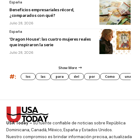
España
Beneficios empresariales récord,
¿comparados con qué?
Julio 28, 2026
España
‘Dragon House’: las cuatro mujeres reales
que inspiraron la serie
Julio 28, 2026
Show More
#:
los
las
para
del
por
Como
una
USA Today –
su fuente confiable de noticias sobre República
Dominicana, Canadá, México, España y Estados Unidos.
Nuestro compromiso es brindar información precisa, actualizada