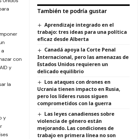
s Unidos
para
También te podría gustar
Aprendizaje integrado en el
trabajo: tres ideas para una política
 imponer
eficaz desde Alberta
 un
Canadá apoya la Corte Penal
 a
Internacional, pero las amenazas de
enazar con
Estados Unidos requieren un
AID y
delicado equilibrio
Los ataques con drones en
ar la
Ucrania tienen impacto en Rusia,
pero los líderes rusos siguen
comprometidos con la guerra
Las leyes canadienses sobre
o y
violencia de género están
r
mejorando. Las condiciones de
íses
trabajo en primera línea no son