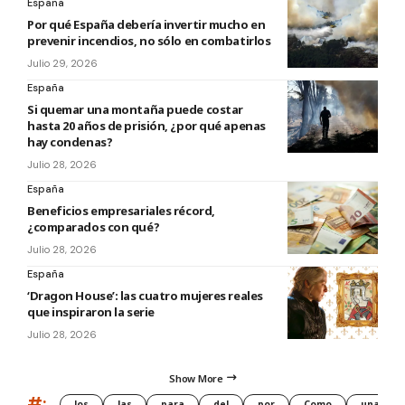
España
Por qué España debería invertir mucho en
prevenir incendios, no sólo en combatirlos
Julio 29, 2026
España
Si quemar una montaña puede costar
hasta 20 años de prisión, ¿por qué apenas
hay condenas?
Julio 28, 2026
España
Beneficios empresariales récord,
¿comparados con qué?
Julio 28, 2026
España
‘Dragon House’: las cuatro mujeres reales
que inspiraron la serie
Julio 28, 2026
Show More
#:
los
las
para
del
por
Como
una