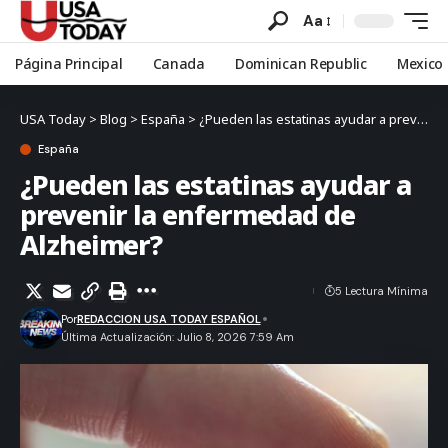
Aa
Página Principal
Canada
Dominican Republic
Mexico
USA Today
>
Blog
>
España
>
¿Pueden las estatinas ayudar a prevenir la enfermedad de Alzheimer?
España
¿Pueden las estatinas ayudar a
prevenir la enfermedad de
Alzheimer?
5 Lectura Mínima
Por
REDACCION USA TODAY ESPAÑOL
Última Actualización: Julio 8, 2026 7:59 Am