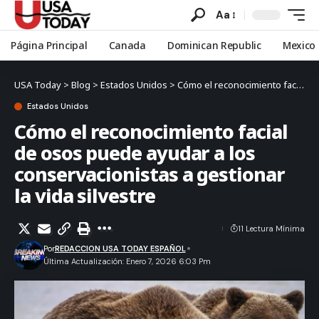
Aa
Página Principal
Canada
Dominican Republic
Mexico
USA Today
>
Blog
>
Estados Unidos
>
Cómo el reconocimiento facial de osos puede ayudar a los conservacionistas a gestionar la vida silvestre
Estados Unidos
Cómo el reconocimiento facial
de osos puede ayudar a los
conservacionistas a gestionar
la vida silvestre
11 Lectura Mínima
Por
REDACCION USA TODAY ESPAÑOL
Última Actualización: Enero 7, 2026 6:03 Pm