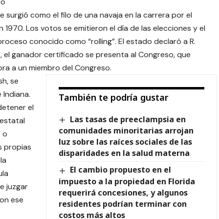
so
surgió como el filo de una navaja en la carrera por el
1970. Los votos se emitieron el día de las elecciones y el
proceso conocido como “rolling”. El estado declaró a R.
el ganador certificado se presenta al Congreso, que
bra a un miembro del Congreso.
sh, se
 Indiana.
También te podría gustar
etener el
Las tasas de preeclampsia en
estatal
comunidades minoritarias arrojan
 o
luz sobre las raíces sociales de las
s propias
disparidades en la salud materna
la
El cambio propuesto en el
ula
impuesto a la propiedad en Florida
e juzgar
requerirá concesiones, y algunos
con ese
residentes podrían terminar con
costos más altos