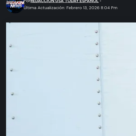
Por
REDACCION USA TODAY ESPAÑOL
Última Actualización: Febrero 13, 2026 8:04 Pm