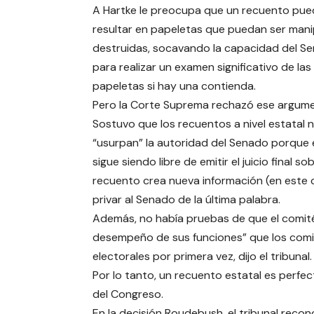
A Hartke le preocupa que un recuento pue
resultar en papeletas que puedan ser man
destruidas, socavando la capacidad del S
para realizar un examen significativo de las
papeletas si hay una contienda.
Pero la Corte Suprema rechazó ese argum
Sostuvo que los recuentos a nivel estatal 
“usurpan” la autoridad del Senado porque 
sigue siendo libre de emitir el juicio final
recuento crea nueva información (en este c
privar al Senado de la última palabra.
Además, no había pruebas de que el comit
desempeño de sus funciones” que los comit
electorales por primera vez, dijo el tribunal.
Por lo tanto, un recuento estatal es perf
del Congreso.
En la decisión Roudebush, el tribunal reco