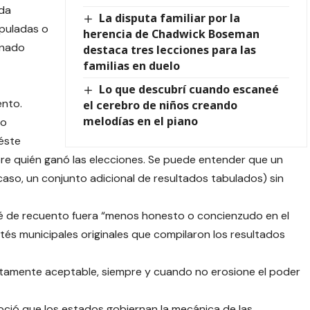
da
La disputa familiar por la
ipuladas o
herencia de Chadwick Boseman
enado
destaca tres lecciones para las
familias en duelo
Lo que descubrí cuando escaneé
ento.
el cerebro de niños creando
melodías en el piano
no
éste
 sobre quién ganó las elecciones. Se puede entender que un
aso, un conjunto adicional de resultados tabulados) sin
é de recuento fuera “menos honesto o concienzudo en el
és municipales originales que compilaron los resultados
ectamente aceptable, siempre y cuando no erosione el poder
noció que los estados gobiernan la mecánica de las