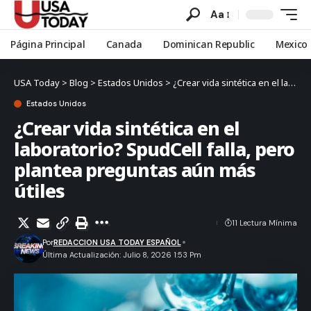
Aa
Página Principal
Canada
Dominican Republic
Mexico
USA Today
>
Blog
>
Estados Unidos
>
¿Crear vida sintética en el laboratorio? SpudCell falla, pero plantea preguntas aún más útiles
Estados Unidos
¿Crear vida sintética en el
laboratorio? SpudCell falla, pero
plantea preguntas aún más
útiles
11 Lectura Mínima
Por
REDACCION USA TODAY ESPAÑOL
Última Actualización: Julio 8, 2026 1:53 Pm