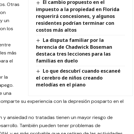
El cambio propuesto en el
tos. Otras
impuesto a la propiedad en Florida
con
requerirá concesiones, y algunos
y un
residentes podrían terminar con
on los
costos más altos
La disputa familiar por la
entre
herencia de Chadwick Boseman
les más
destaca tres lecciones para las
familias en duelo
ara el
Lo que descubrí cuando escaneé
r la
el cerebro de niños creando
melodías en el piano
 apego.
ge una
 comparte su experiencia con la depresión posparto en el
 y ansiedad no tratadas tienen un mayor riesgo de
desarrollo. También pueden tener problemas de
H, y es más probable que se retiren de las actividades