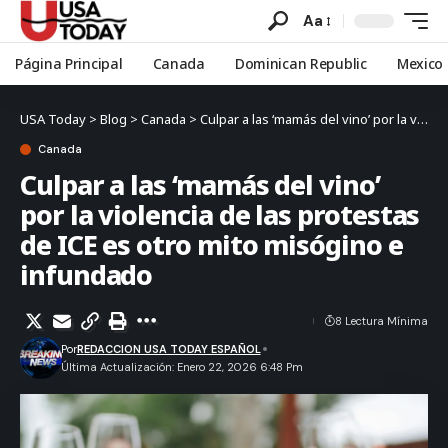
Aa
Página Principal
Canada
Dominican Republic
Mexico
USA Today
>
Blog
>
Canada
>
Culpar a las ‘mamás del vino’ por la violencia de las protestas de ICE es otro mito misógino e infundado
Canada
Culpar a las ‘mamás del vino’
por la violencia de las protestas
de ICE es otro mito misógino e
infundado
8 Lectura Mínima
Por
REDACCION USA TODAY ESPAÑOL
Última Actualización: Enero 22, 2026 6:48 Pm