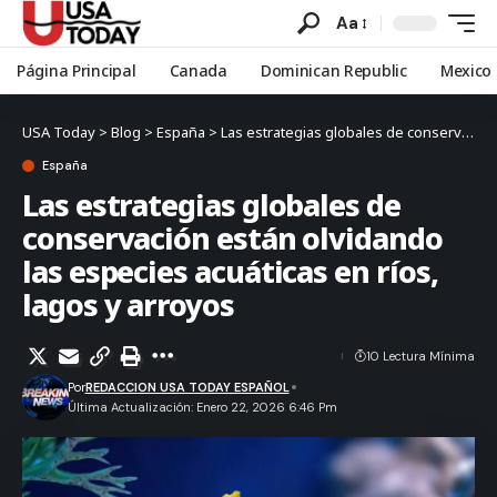
Aa
Página Principal
Canada
Dominican Republic
Mexico
USA Today
>
Blog
>
España
>
Las estrategias globales de conservación están olvidando las especies acuáticas en ríos, lagos y arroyos
España
Las estrategias globales de
conservación están olvidando
las especies acuáticas en ríos,
lagos y arroyos
10 Lectura Mínima
Por
REDACCION USA TODAY ESPAÑOL
Última Actualización: Enero 22, 2026 6:46 Pm