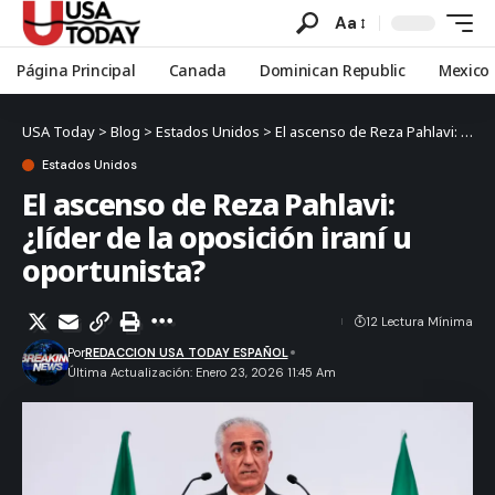
Aa
Página Principal
Canada
Dominican Republic
Mexico
USA Today
>
Blog
>
Estados Unidos
>
El ascenso de Reza Pahlavi: ¿líder de la oposición iraní u oportunista?
Estados Unidos
El ascenso de Reza Pahlavi:
¿líder de la oposición iraní u
oportunista?
12 Lectura Mínima
Por
REDACCION USA TODAY ESPAÑOL
Última Actualización: Enero 23, 2026 11:45 Am