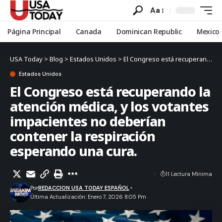
Aa
Página Principal
Canada
Dominican Republic
Mexico
USA Today
>
Blog
>
Estados Unidos
>
El Congreso está recuperando la atención médica, y los votantes impacientes no deberían contener la respiración esperando una cura.
Estados Unidos
El Congreso está recuperando la
atención médica, y los votantes
impacientes no deberían
contener la respiración
esperando una cura.
11 Lectura Mínima
Por
REDACCION USA TODAY ESPAÑOL
Última Actualización: Enero 7, 2026 8:05 Pm