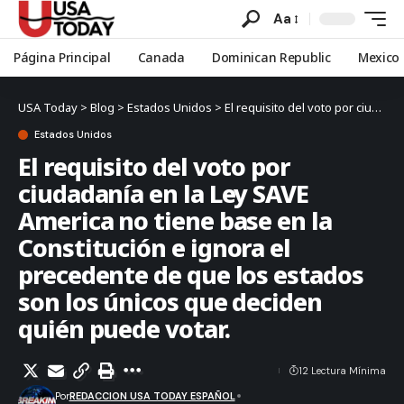
Aa
Página Principal
Canada
Dominican Republic
Mexico
USA Today
>
Blog
>
Estados Unidos
>
El requisito del voto por ciudadanía en la Ley SAVE America no tiene base en la Constitución e ignora el precedente de que los estados son los únicos que deciden quién puede votar.
Estados Unidos
El requisito del voto por
ciudadanía en la Ley SAVE
America no tiene base en la
Constitución e ignora el
precedente de que los estados
son los únicos que deciden
quién puede votar.
12 Lectura Mínima
Por
REDACCION USA TODAY ESPAÑOL