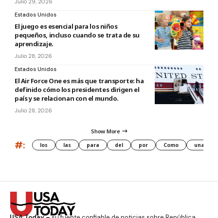
Julio 29, 2026
Estados Unidos
El juego es esencial para los niños
pequeños, incluso cuando se trata de su
aprendizaje.
Julio 28, 2026
Estados Unidos
El Air Force One es más que transporte: ha
definido cómo los presidentes dirigen el
país y se relacionan con el mundo.
Julio 28, 2026
Show More
#:
los
las
para
del
por
Como
una
USA Today –
su fuente confiable de noticias sobre República