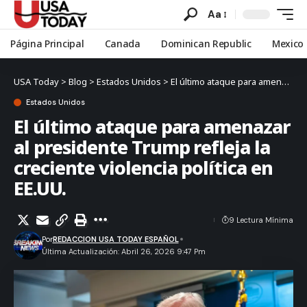
Aa
Página Principal
Canada
Dominican Republic
Mexico
USA Today
>
Blog
>
Estados Unidos
>
El último ataque para amenazar al presidente Trump refleja la creciente violencia política en EE.UU.
Estados Unidos
El último ataque para amenazar
al presidente Trump refleja la
creciente violencia política en
EE.UU.
9 Lectura Mínima
Por
REDACCION USA TODAY ESPAÑOL
Última Actualización: Abril 26, 2026 9:47 Pm