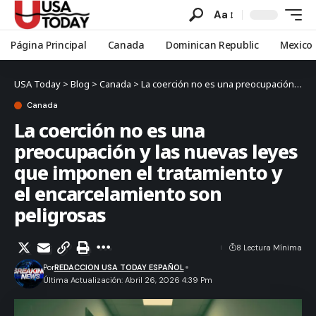
Aa
Página Principal
Canada
Dominican Republic
Mexico
USA Today
>
Blog
>
Canada
>
La coerción no es una preocupación y las nuevas leyes que imponen el tratamiento y el encarcelamiento son peligrosas
Canada
La coerción no es una
preocupación y las nuevas leyes
que imponen el tratamiento y
el encarcelamiento son
peligrosas
8 Lectura Mínima
Por
REDACCION USA TODAY ESPAÑOL
Última Actualización: Abril 26, 2026 4:39 Pm