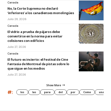
Canada
No, la Corte Suprema no declaró
‘inferiores’ a los canadienses monolingües
Julio 28, 2026
Canada
El vidrio a prueba de pájaros debe
convertirse en la norma para evitar
colisiones con edificios
Julio 27, 2026
Canada
El futuro es incierto: el Festival de Cine
Fantasia de Montreal da pistas sobre lo
que sigue en los medios
Julio 27, 2026
Show More
#:
los
las
para
del
por
Como
una