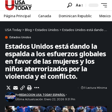
Aa
Página Principal
Canada
Dominican Republic
Mexico
USA Today
>
Blog
>
Estados Unidos
>
Estados Unidos está dando la espalda a los esfuerzos globales en favor de las mujeres y los niños aterrorizados por la violencia y el conflicto.
Estados Unidos
Estados Unidos está dando la
espalda a los esfuerzos globales
en favor de las mujeres y los
niños aterrorizados por la
violencia y el conflicto.
11 Lectura Mínima
Por
REDACCION USA TODAY ESPAÑOL
Última Actualización: Enero 22, 2026 9:31 Pm