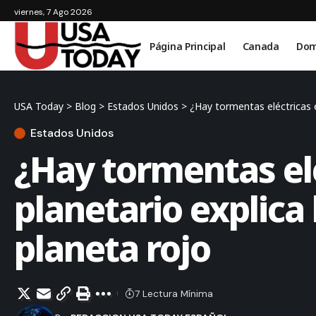
viernes, 7 Ago 2026
Página Principal
Canada
Dom
USA Today
>
Blog
>
Estados Unidos
>
¿Hay tormentas eléctricas e
Estados Unidos
¿Hay tormentas elé
planetario explica
planeta rojo
7 Lectura Mínima