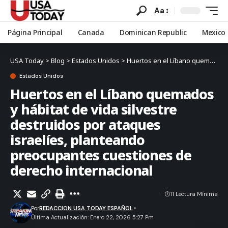
Aa
Página Principal
Canada
Dominican Republic
Mexico
USA Today
>
Blog
>
Estados Unidos
>
Huertos en el Líbano quemados y hábitat de vida silvestre destruidos por ataques israelíes, planteando preocupantes cuestiones de derecho internacional
Estados Unidos
Huertos en el Líbano quemados
y hábitat de vida silvestre
destruidos por ataques
israelíes, planteando
preocupantes cuestiones de
derecho internacional
11 Lectura Mínima
Por
REDACCION USA TODAY ESPAÑOL
Última Actualización: Enero 22, 2026 5:27 Pm