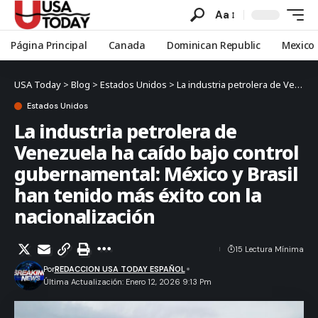
Aa
Página Principal
Canada
Dominican Republic
Mexico
USA Today
>
Blog
>
Estados Unidos
>
La industria petrolera de Venezuela ha caído bajo control gubernamental: México y Brasil han tenido más éxito con la nacionalización
Estados Unidos
La industria petrolera de
Venezuela ha caído bajo control
gubernamental: México y Brasil
han tenido más éxito con la
nacionalización
15 Lectura Mínima
Por
REDACCION USA TODAY ESPAÑOL
Última Actualización: Enero 12, 2026 9:13 Pm