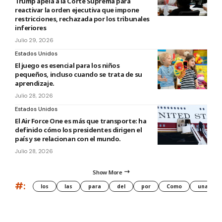
Trump apela a la Corte Suprema para
reactivar la orden ejecutiva que impone
restricciones, rechazada por los tribunales
inferiores
Julio 29, 2026
Estados Unidos
El juego es esencial para los niños
pequeños, incluso cuando se trata de su
aprendizaje.
Julio 28, 2026
Estados Unidos
El Air Force One es más que transporte: ha
definido cómo los presidentes dirigen el
país y se relacionan con el mundo.
Julio 28, 2026
Show More
#:
los
las
para
del
por
Como
una