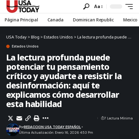
Aa
Página Principal
Canada
Dominican Republic
Mexico
USA Today
>
Blog
>
Estados Unidos
>
La lectura profunda puede potenciar tu pensamiento crítico y ayudarte a resistir la desinformación: aquí te explicamos cómo desarrollar esta habilidad
Estados Unidos
La lectura profunda puede
potenciar tu pensamiento
crítico y ayudarte a resistir la
desinformación: aquí te
explicamos cómo desarrollar
esta habilidad
7 Lectura Mínima
Por
REDACCION USA TODAY ESPAÑOL
Última Actualización: Enero 16, 2026 4:53 Pm