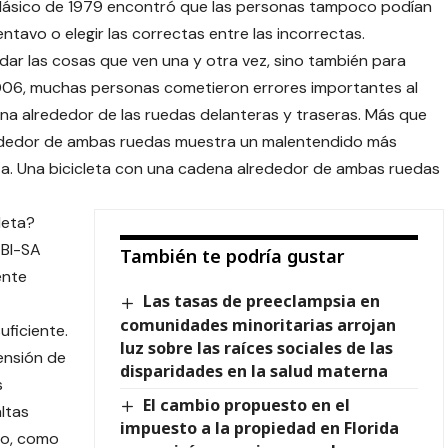
 clásico de 1979 encontró que las personas tampoco podían
avo o elegir las correctas entre las incorrectas.
ar las cosas que ven una y otra vez, sino también para
006, muchas personas cometieron errores importantes al
na alrededor de las ruedas delanteras y traseras. Más que
rededor de ambas ruedas muestra un malentendido más
a. Una bicicleta con una cadena alrededor de ambas ruedas
leta?
 BI-SA
También te podría gustar
ente
Las tasas de preeclampsia en
comunidades minoritarias arrojan
uficiente.
luz sobre las raíces sociales de las
ensión de
disparidades en la salud materna
s
El cambio propuesto en el
ltas
impuesto a la propiedad en Florida
go, como