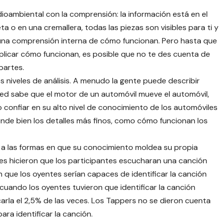
oambiental con la comprensión: la información está en el
a o en una cremallera, todas las piezas son visibles para ti y
una comprensión interna de cómo funcionan. Pero hasta que
plicar cómo funcionan, es posible que no te des cuenta de
partes.
es niveles de análisis. A menudo la gente puede describir
ted sabe que el motor de un automóvil mueve el automóvil,
o confiar en su alto nivel de conocimiento de los automóviles
de bien los detalles más finos, como cómo funcionan los
a las formas en que su conocimiento moldea su propia
res hicieron que los participantes escucharan una canción
 que los oyentes serían capaces de identificar la canción
uando los oyentes tuvieron que identificar la canción
carla el 2,5% de las veces. Los Tappers no se dieron cuenta
ara identificar la canción.