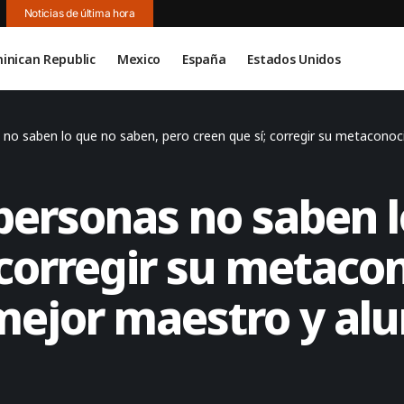
Noticias de última hora
inican Republic
Mexico
España
Estados Unidos
 no saben lo que no saben, pero creen que sí; corregir su metacono
personas no saben 
; corregir su metac
 mejor maestro y al