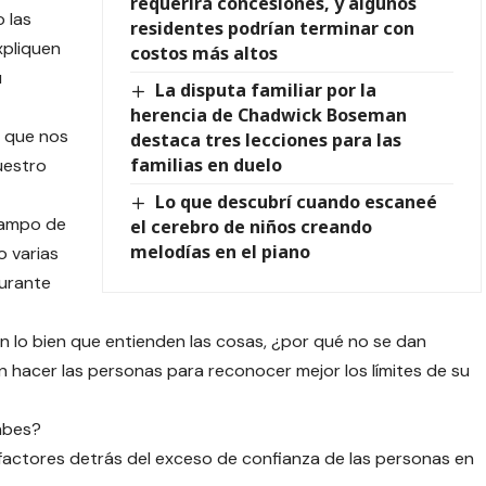
requerirá concesiones, y algunos
 las
residentes podrían terminar con
xpliquen
costos más altos
u
La disputa familiar por la
herencia de Chadwick Boseman
 que nos
destaca tres lecciones para las
familias en duelo
uestro
Lo que descubrí cuando escaneé
campo de
el cerebro de niños creando
melodías en el piano
o varias
urante
n lo bien que entienden las cosas, ¿por qué no se dan
hacer las personas para reconocer mejor los límites de su
abes?
 factores detrás del exceso de confianza de las personas en