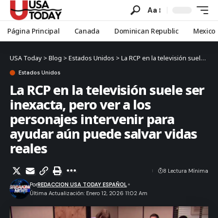
Aa
Página Principal
Canada
Dominican Republic
Mexico
USA Today
>
Blog
>
Estados Unidos
>
La RCP en la televisión suele ser inexacta, pero ver a los personajes intervenir para ayudar aún puede salvar vidas reales
Estados Unidos
La RCP en la televisión suele ser
inexacta, pero ver a los
personajes intervenir para
ayudar aún puede salvar vidas
reales
8 Lectura Mínima
Por
REDACCION USA TODAY ESPAÑOL
Última Actualización: Enero 12, 2026 11:02 Am