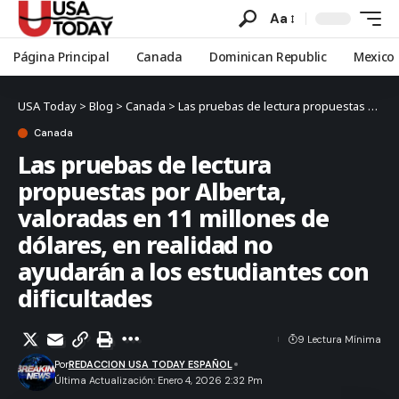
Aa
Página Principal
Canada
Dominican Republic
Mexico
USA Today
>
Blog
>
Canada
>
Las pruebas de lectura propuestas por Alberta, valoradas en 11 millones de dólares, en realidad no ayudarán a los estudiantes con dificultades
Canada
Las pruebas de lectura
propuestas por Alberta,
valoradas en 11 millones de
dólares, en realidad no
ayudarán a los estudiantes con
dificultades
9 Lectura Mínima
Por
REDACCION USA TODAY ESPAÑOL
Última Actualización: Enero 4, 2026 2:32 Pm