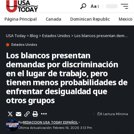
Aa
Página Principal
Canada
Dominican Republic
Mexico
USA Today
>
Blog
>
Estados Unidos
>
Los blancos presentan demandas por discriminación en el lugar de trabajo, pero tienen menos probabilidades de enfrentar desigualdad que otros grupos
Estados Unidos
Los blancos presentan
demandas por discriminación
en el lugar de trabajo, pero
tienen menos probabilidades de
enfrentar desigualdad que
otros grupos
8 Lectura Mínima
Por
REDACCION USA TODAY ESPAÑOL
Última Actualización: Febrero 16, 2026 3:13 Pm