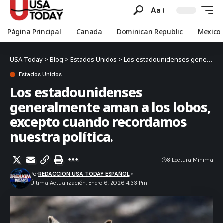
Aa
Página Principal
Canada
Dominican Republic
Mexico
USA Today
>
Blog
>
Estados Unidos
>
Los estadounidenses generalmente aman a los lobos, excepto cuando recordamos nuestra política.
Estados Unidos
Los estadounidenses
generalmente aman a los lobos,
excepto cuando recordamos
nuestra política.
8 Lectura Mínima
Por
REDACCION USA TODAY ESPAÑOL
Última Actualización: Enero 6, 2026 4:33 Pm