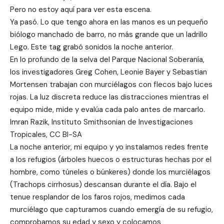
Pero no estoy aquí para ver esta escena.
Ya pasó. Lo que tengo ahora en las manos es un pequeño
biólogo manchado de barro, no más grande que un ladrillo
Lego. Este tag grabó sonidos la noche anterior.
En lo profundo de la selva del Parque Nacional Soberanía,
los investigadores Greg Cohen, Leonie Bayer y Sebastian
Mortensen trabajan con murciélagos con flecos bajo luces
rojas. La luz discreta reduce las distracciones mientras el
equipo mide, mide y evalúa cada palo antes de marcarlo.
Imran Razik, Instituto Smithsonian de Investigaciones
Tropicales, CC BI-SA
La noche anterior, mi equipo y yo instalamos redes frente
a los refugios (árboles huecos o estructuras hechas por el
hombre, como túneles o búnkeres) donde los murciélagos
(Trachops cirrhosus) descansan durante el día. Bajo el
tenue resplandor de los faros rojos, medimos cada
murciélago que capturamos cuando emergía de su refugio,
comprobamos su edad y sexo y colocamos