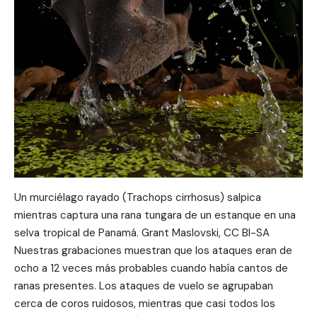
Un murciélago rayado (Trachops cirrhosus) salpica
mientras captura una rana tungara de un estanque en una
selva tropical de Panamá. Grant Maslovski, CC BI-SA
Nuestras grabaciones muestran que los ataques eran de
ocho a 12 veces más probables cuando había cantos de
ranas presentes. Los ataques de vuelo se agrupaban
cerca de coros ruidosos, mientras que casi todos los