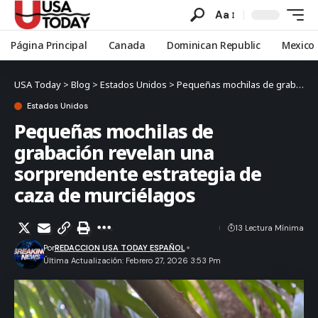
Aa
Página Principal
Canada
Dominican Republic
Mexico
USA Today
>
Blog
>
Estados Unidos
>
Pequeñas mochilas de grabación revelan una sorprendente estrategia de caza de murciélagos
Estados Unidos
Pequeñas mochilas de
grabación revelan una
sorprendente estrategia de
caza de murciélagos
13 Lectura Mínima
Por
REDACCION USA TODAY ESPAÑOL
Última Actualización: Febrero 27, 2026 3:53 Pm