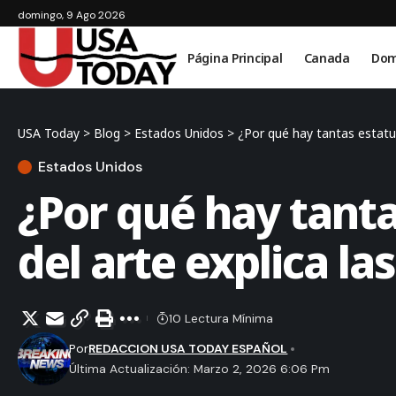
domingo, 9 Ago 2026
Página Principal
Canada
Dom
USA Today
>
Blog
>
Estados Unidos
>
¿Por qué hay tantas estatua
Estados Unidos
¿Por qué hay tant
del arte explica la
10 Lectura Mínima
Por
REDACCION USA TODAY ESPAÑOL
Última Actualización: Marzo 2, 2026 6:06 Pm