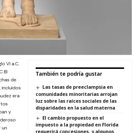
o VI a.C.
C BI
También te podría gustar
chas de
Las tasas de preeclampsia en
 incluidos
comunidades minoritarias arrojan
nudez era
luz sobre las raíces sociales de las
rtos
disparidades en la salud materna
ban y
El cambio propuesto en el
oderoso
impuesto a la propiedad en Florida
 un
requerirá concesiones, y algunos