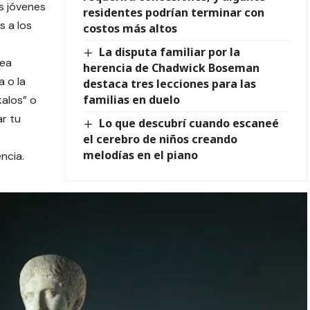
s jóvenes
residentes podrían terminar con
s a los
costos más altos
La disputa familiar por la
sea
herencia de Chadwick Boseman
 o la
destaca tres lecciones para las
familias en duelo
kalos” o
r tu
Lo que descubrí cuando escaneé
el cerebro de niños creando
melodías en el piano
ncia.