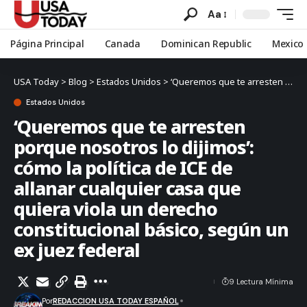
Aa
Página Principal
Canada
Dominican Republic
Mexico
USA Today
>
Blog
>
Estados Unidos
>
‘Queremos que te arresten porque nosotros lo dijimos’: cómo la política de ICE de allanar cualquier casa que quiera viola un derecho constitucional básico, según un ex juez federal
Estados Unidos
‘Queremos que te arresten
porque nosotros lo dijimos’:
cómo la política de ICE de
allanar cualquier casa que
quiera viola un derecho
constitucional básico, según un
ex juez federal
9 Lectura Mínima
Por
REDACCION USA TODAY ESPAÑOL