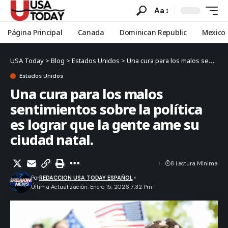
Aa
Página Principal
Canada
Dominican Republic
Mexico
USA Today
>
Blog
>
Estados Unidos
>
Una cura para los malos sentimientos sobre la política es lograr que la gente ame su ciudad natal.
Estados Unidos
Una cura para los malos
sentimientos sobre la política
es lograr que la gente ame su
ciudad natal.
8 Lectura Mínima
Por
REDACCION USA TODAY ESPAÑOL
Última Actualización: Enero 15, 2026 7:32 Pm