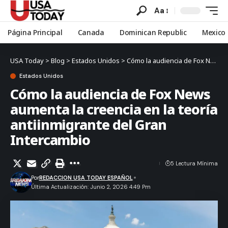
Aa
Página Principal
Canada
Dominican Republic
Mexico
USA Today
>
Blog
>
Estados Unidos
>
Cómo la audiencia de Fox News aumenta la creencia en la teoría antiinmigrante del Gran Intercambio
Estados Unidos
Cómo la audiencia de Fox News
aumenta la creencia en la teoría
antiinmigrante del Gran
Intercambio
5 Lectura Mínima
Por
REDACCION USA TODAY ESPAÑOL
Última Actualización: Junio 2, 2026 4:49 Pm