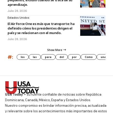
pequeños, incluso cuando se trata de su
aprendizaje.
Julio 28, 2026
Estados Unidos
El Air Force One es más que transporte: ha
definido cómo los presidentes dirigen el
país y se relacionan con el mundo.
Julio 28, 2026
Show More
#:
los
las
para
del
por
Como
una
USA Today –
su fuente confiable de noticias sobre República
Dominicana, Canadá, México, España y Estados Unidos.
Nuestro compromiso es brindar información precisa, actualizada
y relevante sobre los acontecimientos más importantes de estos