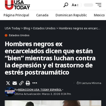
Aa
Página Principal
Canada
Dominican Republic
Mexico
USA Today
>
Blog
>
Estados Unidos
>
Hombres negros ex encarcelados dicen que están “bien” mientras luchan contra la depresión y el trastorno de estrés postraumático
Estados Unidos
Hombres negros ex
encarcelados dicen que están
“bien” mientras luchan contra
la depresión y el trastorno de
estrés postraumático
11 Lectura Mínima
Por
REDACCION USA TODAY ESPAÑOL
Última Actualización: Marzo 3, 2026 8:34 Pm