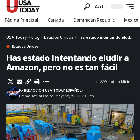
Aa
Página Principal
Canada
Dominican Republic
Mexico
USA Today
>
Blog
>
Estados Unidos
>
Has estado intentando eludir a Amazon, pero no es tan fácil
Estados Unidos
Has estado intentando eludir a
Amazon, pero no es tan fácil
10 Lectura Mínima
Por
REDACCION USA TODAY ESPAÑOL
Última Actualización: Mayo 25, 2026 2:10 Pm