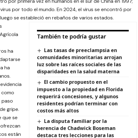
ontró por primera vez en humanos en el sur de China en 1997;
 virus por todo el mundo. En 2024, el virus se encontró por
 luego se estableció en rebaños de varios estados.
s
 Agrícola
También te podría gustar
Las tasas de preeclampsia en
ros ha
comunidades minoritarias arrojan
daptarse
luz sobre las raíces sociales de las
ya ha
disparidades en la salud materna
anos.
El cambio propuesto en el
 evidencia
impuesto a la propiedad en Florida
e como
requerirá concesiones, y algunos
n paso
residentes podrían terminar con
de gripe.
costos más altos
e que se
La disputa familiar por la
 ofrezcan
herencia de Chadwick Boseman
icos están
destaca tres lecciones para las