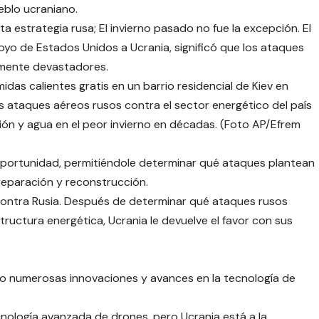
eblo ucraniano.
a estrategia rusa; El invierno pasado no fue la excepción. El
yo de Estados Unidos a Ucrania, significó que los ataques
armente devastadores.
idas calientes gratis en un barrio residencial de Kiev en
 ataques aéreos rusos contra el sector energético del país
cción y agua en el peor invierno en décadas. (Foto AP/Efrem
oportunidad, permitiéndole determinar qué ataques plantean
reparación y reconstrucción.
 contra Rusia. Después de determinar qué ataques rusos
ructura energética, Ucrania le devuelve el favor con sus
do numerosas innovaciones y avances en la tecnología de
ología avanzada de drones, pero Ucrania está a la