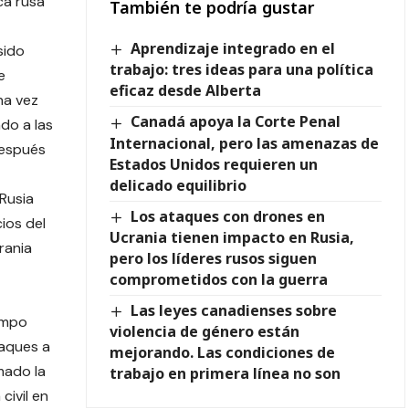
ca rusa
También te podría gustar
Aprendizaje integrado en el
sido
trabajo: tres ideas para una política
e
eficaz desde Alberta
na vez
Canadá apoya la Corte Penal
do a las
Internacional, pero las amenazas de
después
Estados Unidos requieren un
delicado equilibrio
Rusia
Los ataques con drones en
ios del
Ucrania tienen impacto en Rusia,
rania
pero los líderes rusos siguen
comprometidos con la guerra
Las leyes canadienses sobre
empo
violencia de género están
aques a
mejorando. Las condiciones de
amado la
trabajo en primera línea no son
civil en