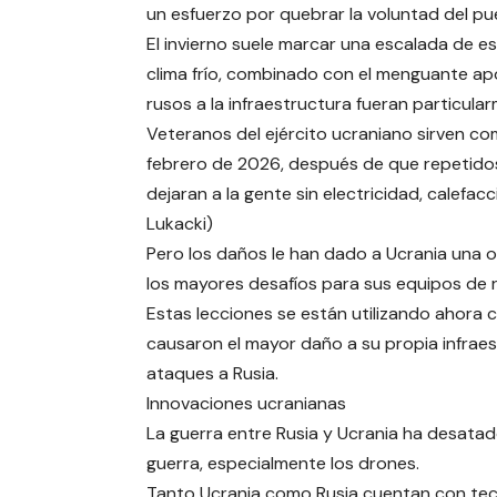
un esfuerzo por quebrar la voluntad del pu
El invierno suele marcar una escalada de est
clima frío, combinado con el menguante apo
rusos a la infraestructura fueran particul
Veteranos del ejército ucraniano sirven com
febrero de 2026, después de que repetidos
dejaran a la gente sin electricidad, calefa
Lukacki)
Pero los daños le han dado a Ucrania una 
los mayores desafíos para sus equipos de 
Estas lecciones se están utilizando ahora
causaron el mayor daño a su propia infraest
ataques a Rusia.
Innovaciones ucranianas
La guerra entre Rusia y Ucrania ha desata
guerra, especialmente los drones.
Tanto Ucrania como Rusia cuentan con tecn