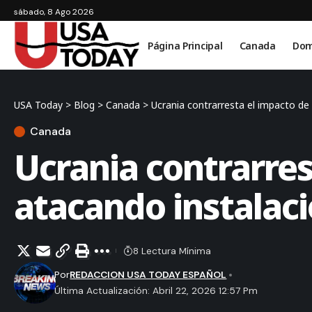
sábado, 8 Ago 2026
Página Principal
Canada
Dom
USA Today
>
Blog
>
Canada
>
Ucrania contrarresta el impacto de 
Canada
Ucrania contrarres
atacando instalac
8 Lectura Mínima
Por
REDACCION USA TODAY ESPAÑOL
Última Actualización: Abril 22, 2026 12:57 Pm